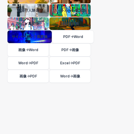
AI通行人除去
カートゥーン風変換
アニメ風変換
油絵風変換
サイバーパンク風変換
PDF→Word
画像→Word
PDF→画像
Word→PDF
Excel→PDF
画像→PDF
Word→画像