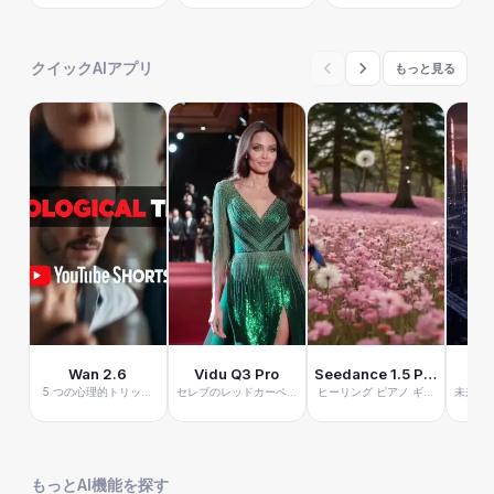
クイックAIアプリ
もっと見る
Wan 2.6
Vidu Q3 Pro
Seedance 1.5 Pro
5 つの心理的トリック
セレブのレッドカーペッ
ヒーリング ピアノ ギタ
未来的な
YouTube ショート
トウォーキングビデオ
ー 自然 音楽
もっとAI機能を探す