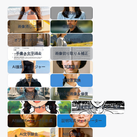
透かし除去
背景除去
画像消しゴム
背景ぼかし
オブジェクト削除
AI人物削除
手書き文字消去
画像切り取り＆補正
AI服装チェンジャー
写真復元
白背景置換
青背景置換
写真顔交換
ぼやけた画像を修復
AIカートゥーンキャラクター生成
AI漫画風キャラクター生成
AI油絵ポートレート生成
証明写真ジェネレーター
AI文字除去
AIロゴ除去