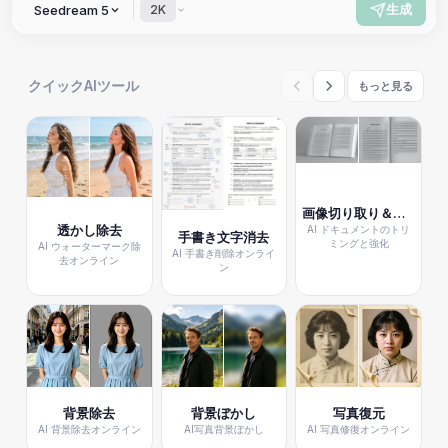
生成
Seedream 5
2K
クイックAIツール
もっと見る
画像切り取り＆補正
透かし除去
AI ドキュメントのトリ
手書き文字消去
ミングと強化
AI ウォーターマーク除
AI 手書き削除オンライ
去オンライン
ン
背景除去
背景ぼかし
写真復元
AI 背景除去オンライン
AI写真背景ぼかし
AI 写真修復オンライン