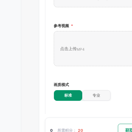
参考视频
*
点击上传
MP4
画质模式
标准
专业
添加水印
获
0
所需积分：
20