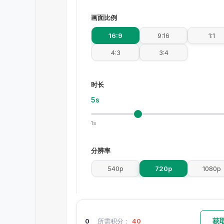
画面比例
16:9
9:16
1:1
4:3
3:4
时长
5s
1s
分辨率
540p
720p
1080p
生成音频
获
0
所需积分：
40