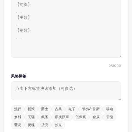
0/3000
风格标签
流行
摇滚
爵士
古典
电子
节奏布鲁斯
嘻哈
乡村
民谣
氛围
影视原声
低保真
金属
雷鬼
蓝调
灵魂
放克
独立