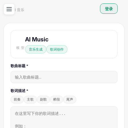
登录
首页
›
AI 音乐
AI Music
模型
音乐生成
歌词创作
歌曲标题 *
歌词描述 *
前奏
主歌
副歌
桥段
尾声