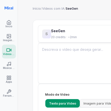
Início
/
Vídeos com IA
/
SeeGen
Início
SeeGen
S
20 credits · ~2min
Imagens com IA
Vídeos com IA
Música com IA
Apps
Modo de Vídeo
Ferramentas
Texto para Vídeo
Imagem para Víd