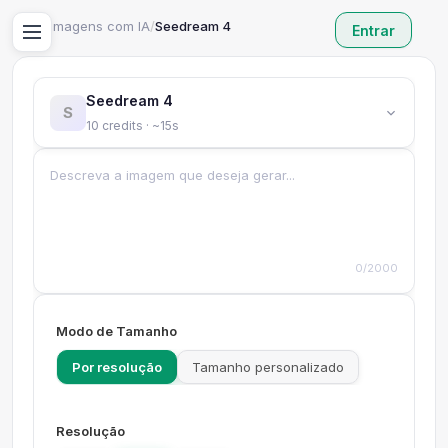
Início
/
Imagens com IA
/
Seedream 4
Entrar
Seedream 4
S
10 credits · ~15s
0/2000
Modo de Tamanho
Por resolução
Tamanho personalizado
Resolução