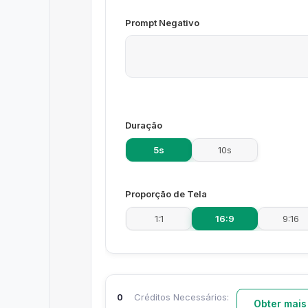
Prompt Negativo
Duração
5s
10s
Proporção de Tela
1:1
16:9
9:16
0
Créditos Necessários:
Obter mais