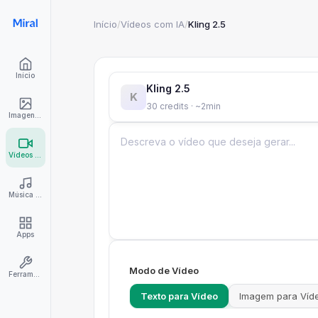
Início
/
Vídeos com IA
/
Kling 2.5
Início
Kling 2.5
K
30 credits · ~2min
Imagens com IA
Vídeos com IA
Música com IA
Apps
Modo de Vídeo
Ferramentas
Texto para Vídeo
Imagem para Víd