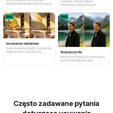
Usuń znaki wodne z obrazu
Usuń tło obrazu jednym
jednym kliknięciem za pomocą AI.
kliknięciem za pomocą AI.
New
New
Usuwanie obiektów
Usuń dowolny obiekt, osobę lub
znak wodny z obrazów za
Rozmycie tła
pomocą AI.
Rozmyj tło obrazu za pomocą AI
jednym kliknięciem, aby
uwypuklić obiekt
Często zadawane pytania