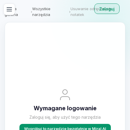
Zaloguj
Strona
Wszystkie
Usuwanie odręcznych
›
›
główna
narzędzia
notatek
Wymagane logowanie
Zaloguj się, aby użyć tego narzędzia
Wypróbuj to narzędzie bezpłatnie w Miral AI