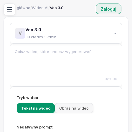
Strona główna
/
Wideo AI
/
Veo 3.0
Zaloguj
Veo 3.0
V
30 credits · ~2min
0/2000
Tryb wideo
Tekst na wideo
Obraz na wideo
Negatywny prompt