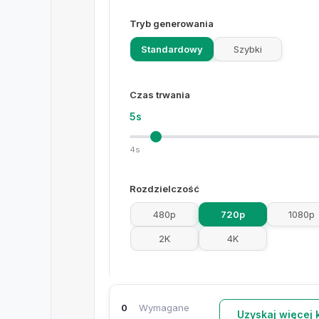
Tryb generowania
Standardowy
Szybki
Czas trwania
5s
4s
Rozdzielczość
480p
720p
1080p
2K
4K
Proporcje obrazu
0
Wymagane
Automatyczny
16:9
9
Uzyskaj więcej 