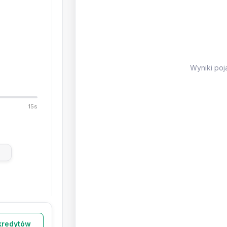
Wyniki poj
15s
:16
kredytów