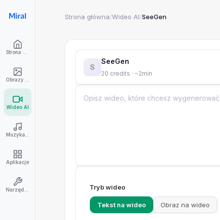
Strona główna
/
Wideo AI
/
SeeGen
Strona główna
SeeGen
S
20 credits · ~2min
Obrazy AI
Wideo AI
Muzyka AI
Aplikacje
Tryb wideo
Narzędzia
Tekst na wideo
Obraz na wideo