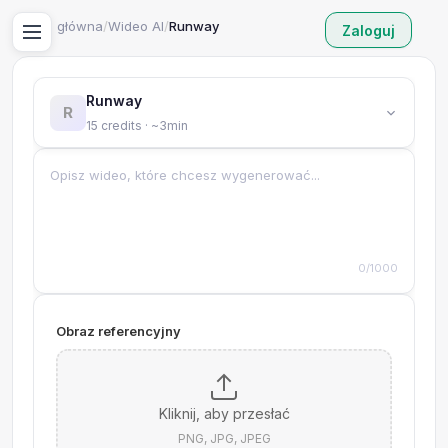
Strona główna
/
Wideo AI
/
Runway
Zaloguj
Runway
R
15 credits · ~3min
0/1000
Obraz referencyjny
Kliknij, aby przesłać
PNG, JPG, JPEG