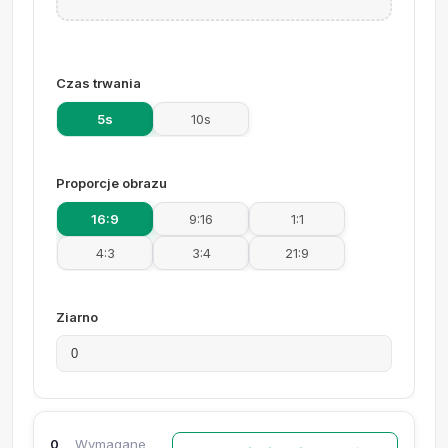
Czas trwania
5s
10s
Proporcje obrazu
16:9
9:16
1:1
4:3
3:4
21:9
Ziarno
0
Wymagane