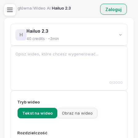
Strona główna
/
Wideo AI
/
Hailuo 2.3
Zaloguj
Hailuo 2.3
H
40 credits · ~2min
0/2000
Tryb wideo
Tekst na wideo
Obraz na wideo
Rozdzielczość