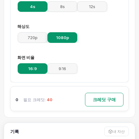
4s
8s
12s
해상도
720p
1080p
화면 비율
16:9
9:16
크레딧 구매
0
필요 크레딧:
40
기록
내 자산