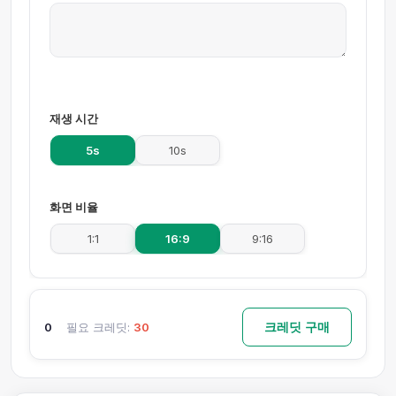
재생 시간
5s
10s
화면 비율
1:1
16:9
9:16
크레딧 구매
0
필요 크레딧:
30