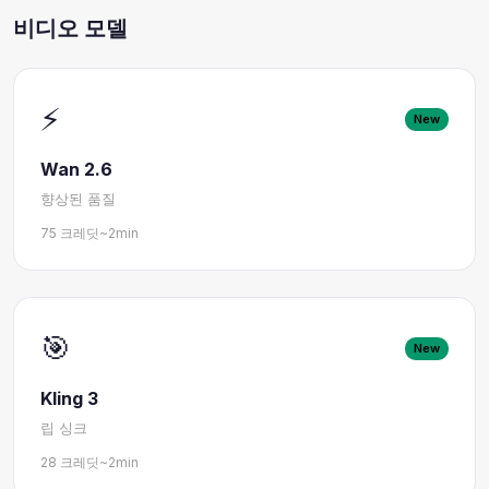
비디오 모델
⚡
New
Wan 2.6
향상된 품질
75 크레딧
~2min
🎯
New
Kling 3
립 싱크
28 크레딧
~2min