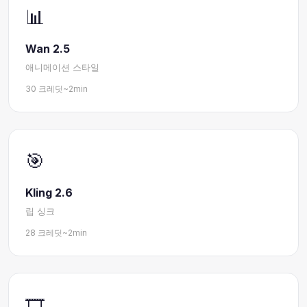
📊
Wan 2.5
애니메이션 스타일
30 크레딧
~2min
🎯
Kling 2.6
립 싱크
28 크레딧
~2min
🎞️