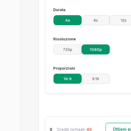
Durata
4s
8s
12s
Risoluzione
720p
1080p
Proporzioni
16:9
9:16
Ottieni p
0
Crediti richiesti:
40