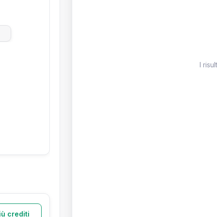
I risu
iù crediti