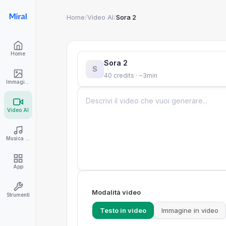
Home
/
Video AI
/
Sora 2
Home
Sora 2
S
40 credits · ~3min
Immagini AI
Video AI
Musica AI
App
Modalità video
Strumenti
Testo in video
Immagine in video