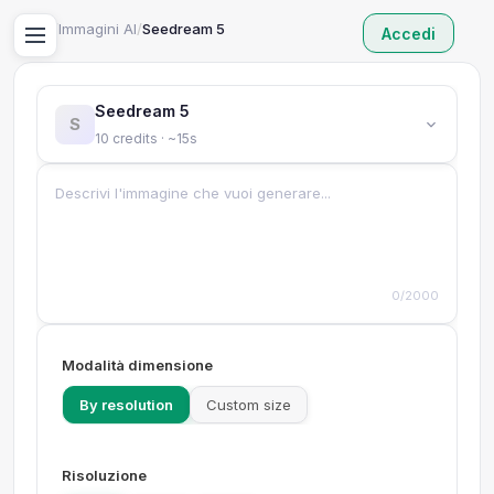
Home
/
Immagini AI
/
Seedream 5
Accedi
Seedream 5
S
10 credits · ~15s
0/2000
Modalità dimensione
By resolution
Custom size
Risoluzione