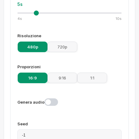
5s
4s
10s
Risoluzione
480p
720p
Proporzioni
16:9
9:16
1:1
Genera audio
Seed