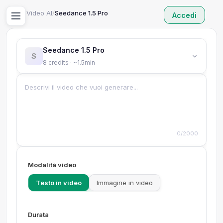
Home
/
Video AI
/
Seedance 1.5 Pro
Accedi
Seedance 1.5 Pro
S
8 credits · ~1.5min
0/2000
Modalità video
Testo in video
Immagine in video
Durata