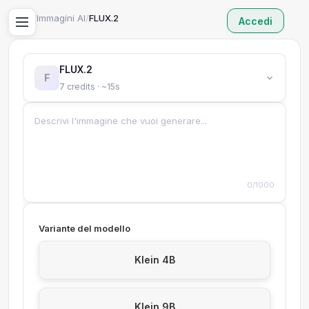
Home
/
Immagini AI
/
FLUX.2
Accedi
FLUX.2
F
7 credits · ~15s
0/1000
Variante del modello
Klein 4B
Klein 9B