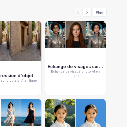
Plus
Échange de visages sur photo
Gom
Échange de visage photo AI en
ression d'objet
Gomm
ligne
ur d'objets IA en ligne