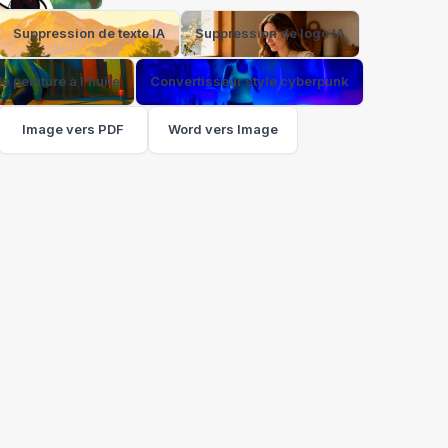
Suppression de texte IA
Suppression de logo IA
e peinture à l'huile
Convertisseur style cyberpunk
Image vers PDF
Word vers Image