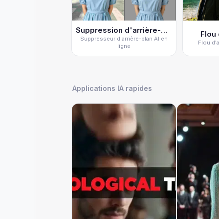
Suppression d'arrière-plan
Flou 
Suppresseur d'arrière-plan AI en
Flou d'
ligne
Applications IA rapides