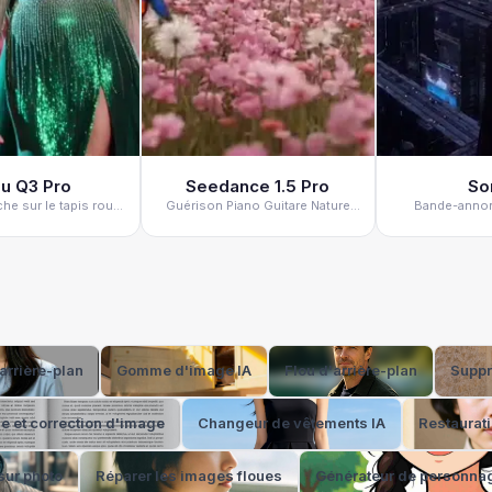
u Q3 Pro
Seedance 1.5 Pro
So
he sur le tapis rouge
Guérison Piano Guitare Nature
Bande-annon
ne célébrité
Musique
science-fict
arrière-plan
Gomme d'image IA
Flou d'arrière-plan
Suppr
 et correction d'image
Changeur de vêtements IA
Restaurat
sur photo
Réparer les images floues
Générateur de personnag