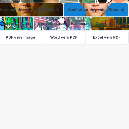
nérateur de portraits à l'huile IA
Générateur de photo d'identité
ur style cartoon
Convertisseur style anime
Convertisseur styl
PDF vers Image
Word vers PDF
Excel vers PDF