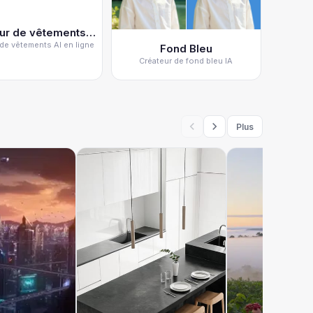
Conver
Changeur de vêtements IA
de vêtements AI en ligne
Fond Bleu
Créateur de fond bleu IA
Plus