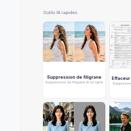
Outils IA rapides
Suppression de filigrane
Suppresseur de filigrane AI en ligne
Suppresseu