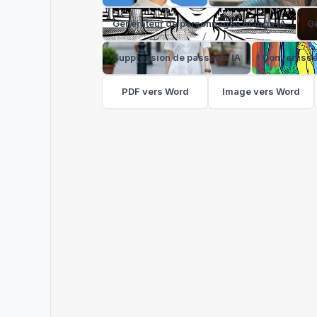
Générateur de personnages manga IA
Gé
Suppression de passants IA
Convertisse
PDF vers Word
Image vers Word