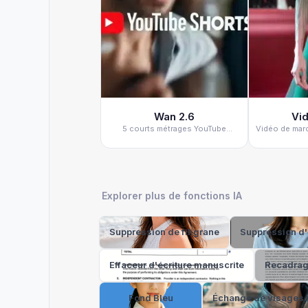
Wan 2.6
Vid
5 courts métrages YouTube
Vidéo de marc
d'astuces psychologiques
d'u
Explorer plus de fonctions IA
Suppression de filigrane
Suppression d'
Effaceur d'écriture manuscrite
Recadrage
Fond Bleu
Échange de visages 