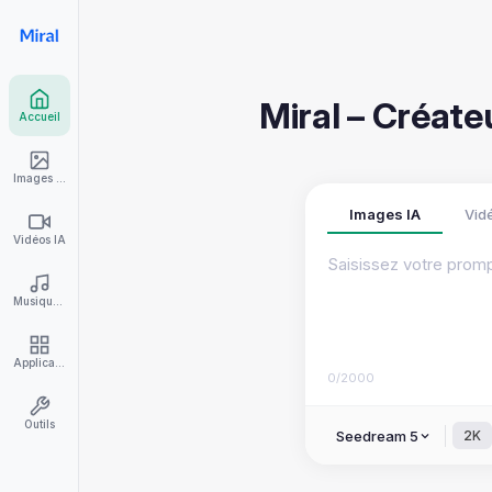
Miral – Créate
Accueil
Images IA
Images IA
Vid
Vidéos IA
Musique IA
Applications
0/2000
Outils
Seedream 5
2K