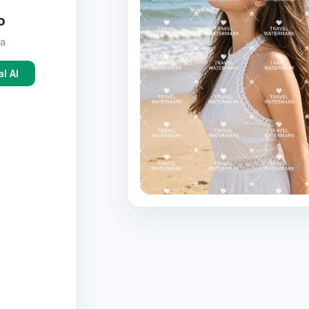
o
ta
l AI