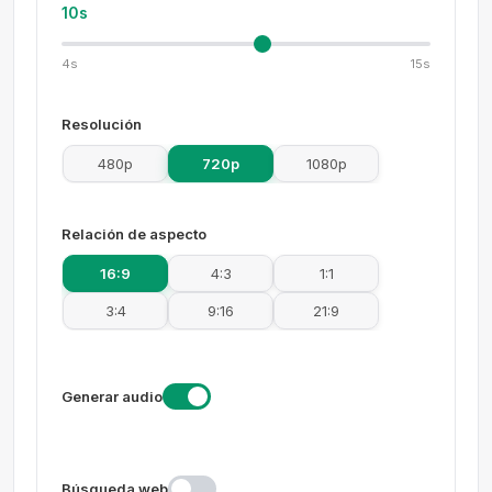
10s
4s
15s
Resolución
480p
720p
1080p
Relación de aspecto
16:9
4:3
1:1
3:4
9:16
21:9
Generar audio
Búsqueda web