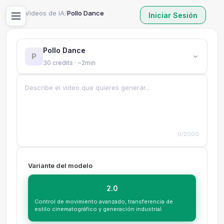
Inicio
/
Videos de IA
/
Pollo Dance
Iniciar Sesión
Pollo Dance
P
30 credits · ~2min
0/2000
Variante del modelo
2.0
Control de movimiento avanzado, transferencia de
estilo cinematográfico y generación industrial.