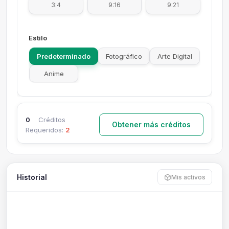
3:4
9:16
9:21
Estilo
Predeterminado
Fotográfico
Arte Digital
Anime
0
Créditos
Obtener más créditos
Requeridos:
2
Historial
Mis activos