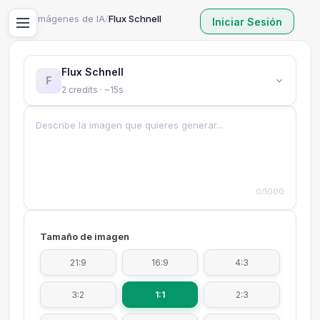
Inicio
/
Imágenes de IA
/
Flux Schnell
Iniciar Sesión
Flux Schnell
F
2 credits · ~15s
0/1000
Tamaño de imagen
21:9
16:9
4:3
3:2
1:1
2:3