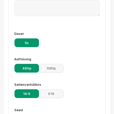
Dauer
5s
Auflösung
480p
1080p
Seitenverhältnis
16:9
9:16
Seed