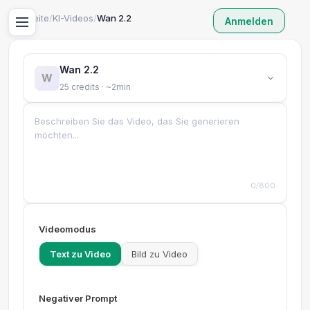
Startseite
/
KI-Videos
/
Wan 2.2
Anmelden
Wan 2.2
W
25 credits · ~2min
0/800
Videomodus
Text zu Video
Bild zu Video
Negativer Prompt