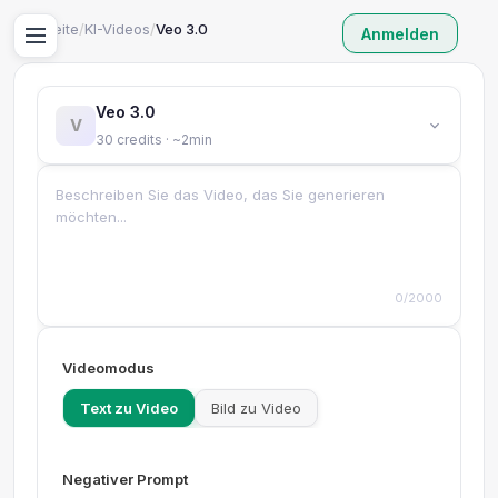
Startseite
/
KI-Videos
/
Veo 3.0
Anmelden
Veo 3.0
V
30 credits · ~2min
0/2000
Videomodus
Text zu Video
Bild zu Video
Negativer Prompt