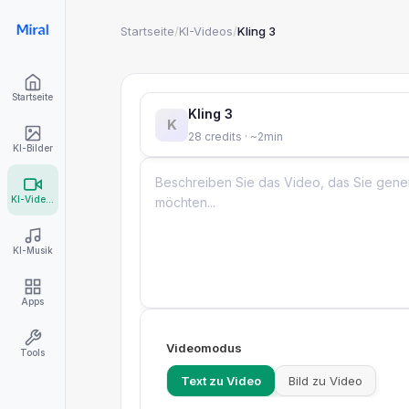
Startseite
/
KI-Videos
/
Kling 3
Startseite
Kling 3
K
28 credits · ~2min
KI-Bilder
KI-Videos
KI-Musik
Apps
Videomodus
Tools
Text zu Video
Bild zu Video