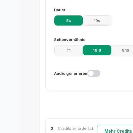
Dauer
5s
10s
Seitenverhältnis
1:1
16:9
9:16
Audio generieren
0
Credits erforderlich:
Mehr Credits