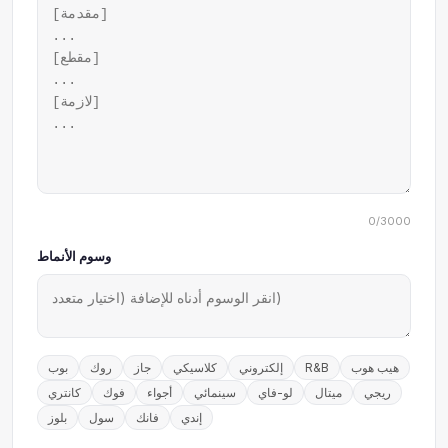
0/3000
وسوم الأنماط
هيب هوب
R&B
إلكتروني
كلاسيكي
جاز
روك
بوب
ريجي
ميتال
لو-فاي
سينمائي
أجواء
فوك
كانتري
إندي
فانك
سول
بلوز